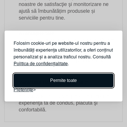
noastre de satisfacţie şi monitorizare ne
ajută să îmbunătățim produsele și
serviciile pentru tine.
Avantajele tale
Oferte personalizate, informații actualizate
Folosim cookie-uri pe website-ul nostru pentru a
și campanii sezoniere - alegerea ta cu
îmbunătăți experiența utilizatorilor, a oferi conținut
privire la datele personale îți va
personalizat și a analiza traficul nostru. Consultă
îmbunătăți experiența ca proprietar de
Politica de confidențialitate
.
vehicul.
Permite toate
Vehiculul tău Kia, mereu la zi
Cu acordul tău, te vom contacta în cazul
Preferințe
actualizărilor software, pentru a menţine
experienţa ta de condus, plăcută şi
confortabilă.