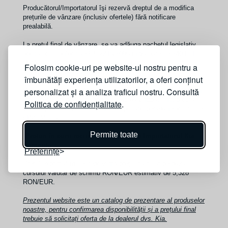
Producătorul/Importatorul îşi rezervă dreptul de a modifica
prețurile de vânzare (inclusiv ofertele) fără notificare
prealabilă.
La preţul final de vânzare, se va adăuga pachetul legislativ
obligatoriu conform ORD. 2218/2005 în valoare de 240 LEI
(TVA inclus). Pachetul este compus din trusă medicală,
Folosim cookie-uri pe website-ul nostru pentru a
triunghi reflectorizant şi extinctor.
îmbunătăți experiența utilizatorilor, a oferi conținut
personalizat și a analiza traficul nostru. Consultă
Plata se va face în RON la cursul de vânzare ING BANK din
ziua efectuării plăţii, disponibil la adresa https://ing.ro/curs-
Politica de confidențialitate
.
valutar-pj - curs valutar standard aplicabil persoanelor juridice
/ ING Vinde.
Permite toate
*Prețuri în euro recomandate de către Importatorul Kia
Romauto
.
Preferințe
Prețul exprimat în Lei reprezintă prețul calculat pe baza
cursului valutar de schimb RON/EUR estimativ de 5,328
RON/EUR.
Prezentul website este un catalog de prezentare al produselor
noastre, pentru confirmarea disponibilității și a prețului final
trebuie să solicitați oferta de la dealerul dvs. Kia.