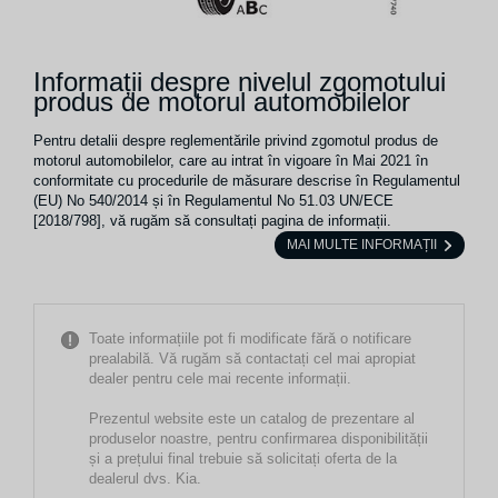
Informații despre nivelul zgomotului
produs de motorul automobilelor
Pentru detalii despre reglementările privind zgomotul produs de
motorul automobilelor, care au intrat în vigoare în Mai 2021 în
conformitate cu procedurile de măsurare descrise în Regulamentul
(EU) No 540/2014 și în Regulamentul No 51.03 UN/ECE
[2018/798], vă rugăm să consultați pagina de informații.
MAI MULTE INFORMAȚII
Toate informațiile pot fi modificate fără o notificare
prealabilă. Vă rugăm să contactați cel mai apropiat
dealer pentru cele mai recente informații.
Prezentul website este un catalog de prezentare al
produselor noastre, pentru confirmarea disponibilității
și a prețului final trebuie să solicitați oferta de la
dealerul dvs. Kia.