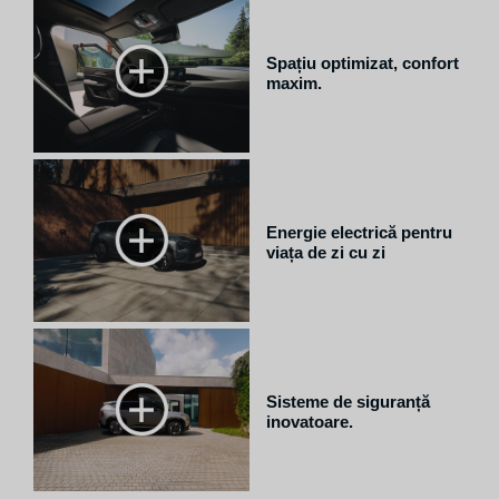
Spațiu optimizat, confort
al.
maxim.
Energie electrică pentru
viața de zi cu zi
Sisteme de siguranță
inovatoare.