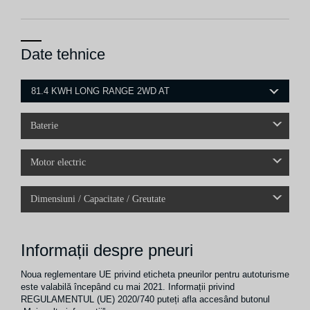
Date tehnice
81.4 KWH LONG RANGE 2WD AT
Baterie
Motor electric
Dimensiuni / Capacitate / Greutate
Informații despre pneuri
Noua reglementare UE privind eticheta pneurilor pentru autoturisme
este valabilă începând cu mai 2021. Informații privind
REGULAMENTUL (UE) 2020/740 puteți afla accesând butonul