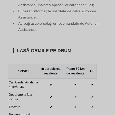
Assistance, înaintea aplicării oricăror cheltuieli;
Furnizaţi informaţiile solicitate de către Autonom
Assistance;
Agreaţi asupra soluţiilor recomandate de Autonom
Assistance.
LASĂ GRIJILE PE DRUM
În apropierea
Peste 50 km
Servicii
UE
rezidenței
de rezidență
Call Center Asistenţă
✔
✔
✔
rutieră 24/7
Depanare la fața
✔
✔
✔
locului
Tractare
✔
✔
✔
Recuperarea din