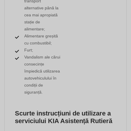
transport
alternative până la
cea mai apropiată
stație de
alimentare;
Alimentare greșită
cu combustibil;
Furt;
Vandalism ale cărui
consecințe
împiedică utilizarea
autovehiculului în
condiții de
siguranță.
Scurte instrucțiuni de utilizare a
serviciului KIA Asistență Rutieră