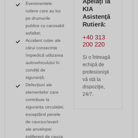
Apelați la
Evenimentele
KIA
rutiere care au loc
Asistenţă
pe drumurile
Rutieră:
publice cu carosabil
asfaltat;
+40 313
Accident rutier ale
200 220
cărui consecințe
împiedică utilizarea
Și o întreagă
autovehiculului în
echipă de
condiții de
profesionişti
siguranță;
vă stă la
Defecțiuni ale
dispoziţie,
elementelor care
24/7.
contribuie la
siguranța circulației,
exceptând penele
de cauciuc/avarii
ale anvelopei
indiferent de cauza