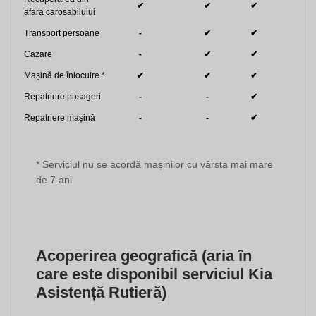
✔
✔
✔
afara carosabilului
Transport persoane
-
✔
✔
Cazare
-
✔
✔
Mașină de înlocuire *
✔
✔
✔
Repatriere pasageri
-
-
✔
Repatriere mașină
-
-
✔
* Serviciul nu se acordă mașinilor cu vârsta mai mare
de 7 ani
Acoperirea geografică (aria în
care este disponibil serviciul Kia
Asistență Rutieră)