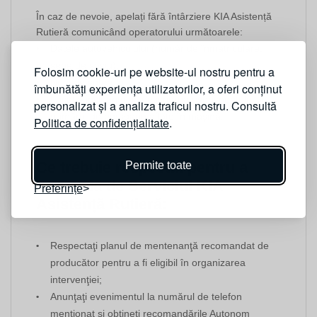
În caz de nevoie, apelați fără întârziere KIA Asistență
Rutieră comunicând operatorului următoarele:
Datele autovehiculului (număr de înmatriculare,
serie de șasiu);
Folosim cookie-uri pe website-ul nostru pentru a
Numele șoferului;
îmbunătăți experiența utilizatorilor, a oferi conținut
Locația incidentului, descrierea evenimentului și
personalizat și a analiza traficul nostru. Consultă
numărul de persoane aflate în mașină.
Politica de confidențialitate
.
Ce trebuie respectat pentru a
Permite toate
beneficia de Serviciul KIA
Preferințe
Asistență Rutieră:
Respectaţi planul de mentenanţă recomandat de
producător pentru a fi eligibil în organizarea
intervenţiei;
Anunţaţi evenimentul la numărul de telefon
menţionat și obţineţi recomandările Autonom