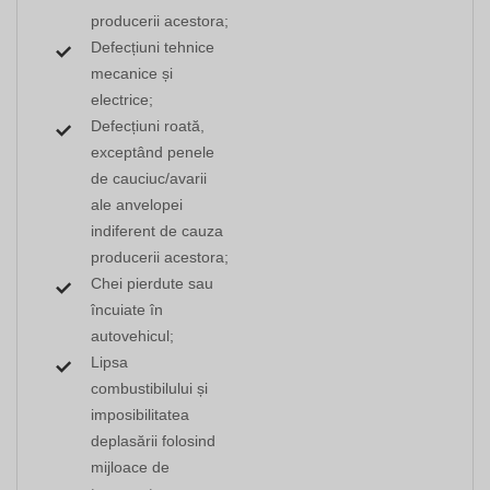
producerii acestora;
Defecțiuni tehnice
mecanice și
electrice;
Defecțiuni roată,
exceptând penele
de cauciuc/avarii
ale anvelopei
indiferent de cauza
producerii acestora;
Chei pierdute sau
încuiate în
autovehicul;
Lipsa
combustibilului și
imposibilitatea
deplasării folosind
mijloace de