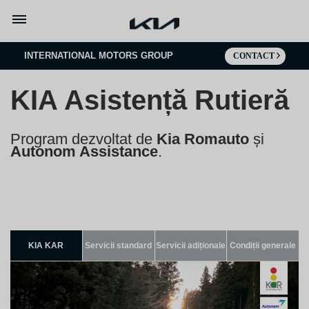
Mergi la continut
INTERNATIONAL MOTORS GROUP
CONTACT
KIA Asistență Rutieră
Program dezvoltat de
Kia Romauto
și
Autonom Assistance
.
KIA KAR
Servicii standard
Servicii adiționale
Condiții generale